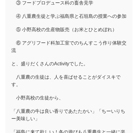
③ フードプロデュース科の畜舎見学
④ 八重農生徒と学ぶ福島県と石垣島の授業への参加
⑤ 小野高校の生産物販売（お米とひとめぼれ）
⑥ アグリフード科加工室でのちんすこう作り体験交
流
と、盛りだくさんのActivityでした。
八重農の生徒は、人を喜ばせることがダイスキで
す。
小野高校の生徒から、
「八重農の牛は良い香りであたたかい」「ちーいりち
ー美味しい」
「福島に来て欲しい！冬の遊びも八重農生と一緒に楽