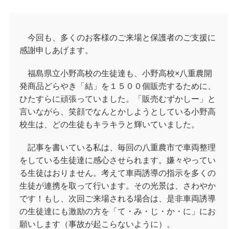
今回も、多くのお客様のご来場と保護者のご支援に
感謝申しあげます。
福島県立小野高校の生徒達も、小野高校×八重農開
発商品どらやき「結」を１５００個販売するために、
ひたすらに頑張っていました。「販売むずかしー」と
言いながら、笑顔でなんとかしようとしている小野高
校生は、どの生徒もキラキラと輝いていました。
記事を書いている私は、毎回の八重農市で車両整理
をしている生徒達に感心させられます。嫌々やってい
る生徒はおりません。考えて車両誘導の指示を多くの
生徒が連携を取って行います。その光景は、さわやか
です！もし、次回ご来場される場合は、是非車両誘導
の生徒達にも激励の方を「て・み・じ・か・に」にお
願いします（事故が起こらないように）。