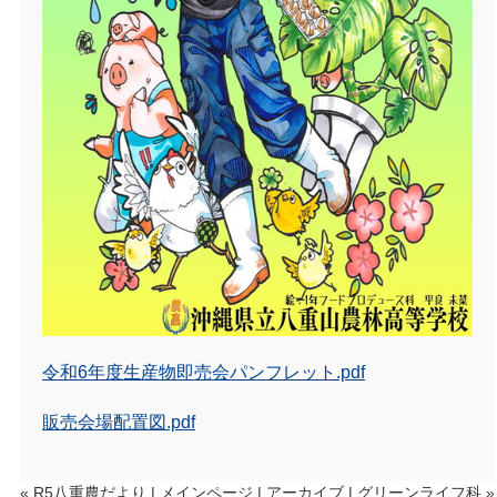
令和6年度生産物即売会パンフレット.pdf
販売会場配置図.pdf
« R5八重農だより
|
メインページ
|
アーカイブ
|
グリーンライフ科 »